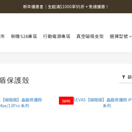
新年優惠🧧｜全館滿$1000享95折 + 免運優惠！
上市
新機S26專區
行動電源專區
真空磁吸支架
選擇型號
篩
晶盾保護殼
【磁吸】