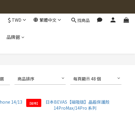
$
TWD
繁體中文
找商品
品牌館
選
商品排序
每頁顯示 48 個
【磁吸】