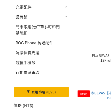
充電配件
品牌館
門市限定(勿下單)-可印門
禁磁扣
ROG Phone 防護配件
清潔保養周邊
日本BEVA
13Pro
超值手機殼
行動電源專區
套用篩選
(0/20)
【磁吸】
價格 (NT$)