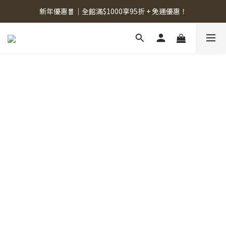
新年優惠🧧｜全館滿$1000享95折 + 免運優惠！