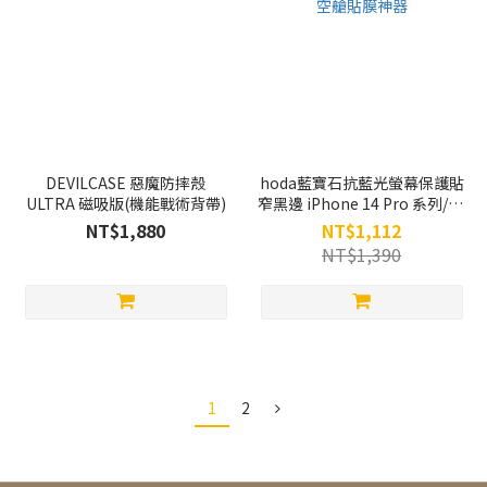
DEVILCASE 惡魔防摔殼
hoda藍寶石抗藍光螢幕保護貼
ULTRA 磁吸版(機能戰術背帶)
窄黑邊 iPhone 14 Pro 系列/14
系列&13系列共用款 附無塵太
NT$1,880
NT$1,112
空艙貼膜神器
NT$1,390
1
2