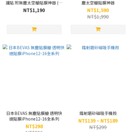
護貼 附無塵太空艙貼膜神器 (德
塵太空艙貼膜神器
國萊因TÜV RPF20認證)
NT$1,190
NT$1,590
NT$1,990
日本BEVAS 無塵貼膜艙 透明快
鐳射磨砂磁吸手機殼
速貼膜iPhone12-16全系列
NT$139 ~ NT$189
NT$298
NT$299