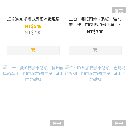
售完
LOK 洛克 折疊式數顯冰敷風扇
二合一雙IC門禁卡貼紙｜貓也
要工作｜門市限定(勿下單)-可
NT$549
印門禁磁扣
NT$300
NT$790
售完
售完