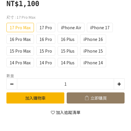
NT$1,100
尺寸
: 17 Pro Max
17 Pro Max
17 Pro
iPhone Air
iPhone 17
16 Pro Max
16 Pro
16 Plus
iPhone 16
15 Pro Max
15 Pro
15 Plus
iPhone 15
14 Pro Max
14 Pro
14 Plus
iPhone 14
數量
加入購物車
立即購買
加入追蹤清單