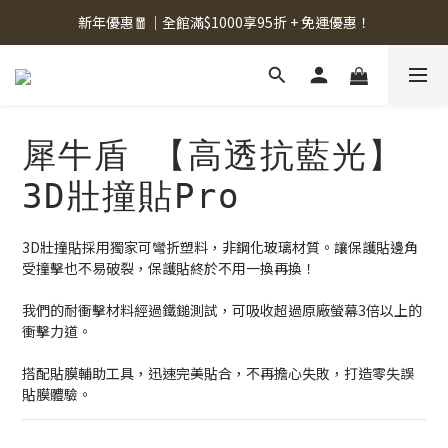
新年優惠🧧｜全館滿$1000享95折 + 免運優惠！
犀牛盾 【高透抗藍光】
3D壯撞貼Pro
3D壯撞貼採用獨家可彎折塑料，非鋼化玻璃材質。讓保護貼邊角
受撞擊也不易破裂，保護貼終於不用一換再換！
我們的耐衝擊材料經過鐵鎚測試，可吸收超過原廠螢幕3倍以上的
衝擊力道。
搭配貼膜輔助工具，迅速完美貼合，不再擔心失敗，打造零失誤
貼膜體驗。