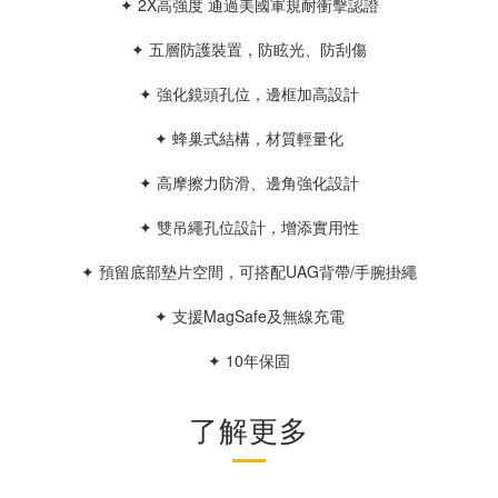
✦ 2X高強度 通過美國軍規耐衝擊認證
✦ 五層防護裝置，防眩光、防刮傷
✦ 強化鏡頭孔位，邊框加高設計
✦ 蜂巢式結構，材質輕量化
✦ 高摩擦力防滑、邊角強化設計
✦ 雙吊繩孔位設計，增添實用性
✦ 預留底部墊片空間，可搭配UAG背帶/手腕掛繩
✦ 支援MagSafe及無線充電
✦ 10年保固
了解更多