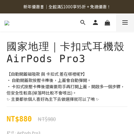
新年優惠🧧｜全館滿$1000享95折 + 免運優惠！
國家地理｜卡扣式耳機殼
AirPods Pro3
【自動開蓋磁吸款 與 卡扣式 差在哪裡呢❓】
• 自動開蓋款按壓卡榫後，上蓋會自動彈開。
• 卡扣式按壓卡榫後還需要用手再打開上蓋，開啟多一個步驟，
但安全性較高(掉落時比較不會噴出)。
✨ 主要都依個人喜好為主下去做選擇就可以了唷 ✨
NT$880
NT$980
尺寸
: AirPods Pro3