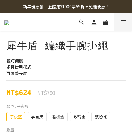
新年優惠🧧｜全館滿$1000享95折 + 免運優惠！
犀牛盾 編織手腕掛繩
輕巧便攜
多種使用模式
可調整長度
NT$624
NT$780
顏色
: 子夜藍
子夜藍
宇宙黑
香檳金
玫瑰金
繽紛虹
數量