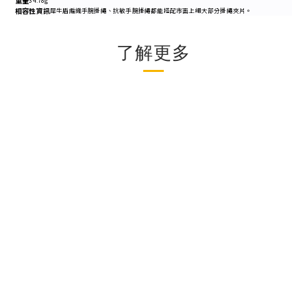
重量
34.78g
相容性資訊
犀牛盾編織手腕掛繩、抗敏手腕掛繩都能搭配市面上絕大部分掛繩夾片。
了解更多