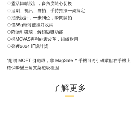
◇靈活轉軸設計，多角度隨心切換
◇追劇、視訊、自拍、手持拍攝一架搞定
◇摺紙設計，一步到位，瞬間開拍
◇僅85g輕薄便攜好收納
◇附贈引磁環，解鎖磁吸功能
◇採MOVAS專利純素皮革，細緻耐用
◇榮獲2024 IF設計獎
*附贈 MOFT 引磁環，非 MagSafe™ 手機可將引磁環貼在手機上
確保瞬變三角支架磁吸穩固
了解更多