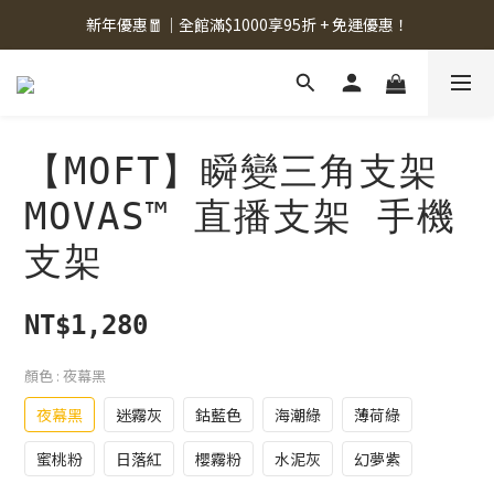
新年優惠🧧｜全館滿$1000享95折 + 免運優惠！
【MOFT】瞬變三角支架
MOVAS™ 直播支架 手機
支架
NT$1,280
顏色
: 夜幕黑
夜幕黑
迷霧灰
鈷藍色
海潮綠
薄荷綠
蜜桃粉
日落紅
櫻霧粉
水泥灰
幻夢紫