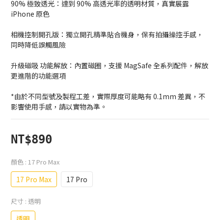
90% 極致透光：達到 90% 高透光率的透明材質，真實展露 
iPhone 原色
相機控制開孔版：獨立開孔精準貼合機身，保有拍攝操控手感，
同時降低誤觸風險
升級磁吸 功能解放：內置磁圈，支援 MagSafe 全系列配件，解放
更進階的功能選項
*由於不同型號及製程工差，實際厚度可能略有 0.1mm 差異，不
影響使用手感，請以實物為準。
NT$890
顏色
: 17 Pro Max
17 Pro Max
17 Pro
尺寸
: 透明
透明