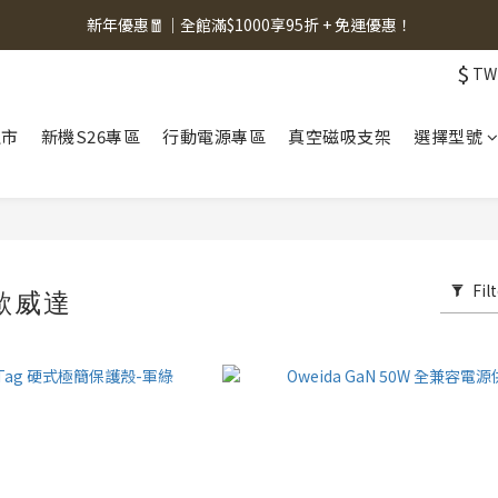
新年優惠🧧｜全館滿$1000享95折 + 免運優惠！
$
TW
上市
新機S26專區
行動電源專區
真空磁吸支架
選擇型號
Fil
 歐威達