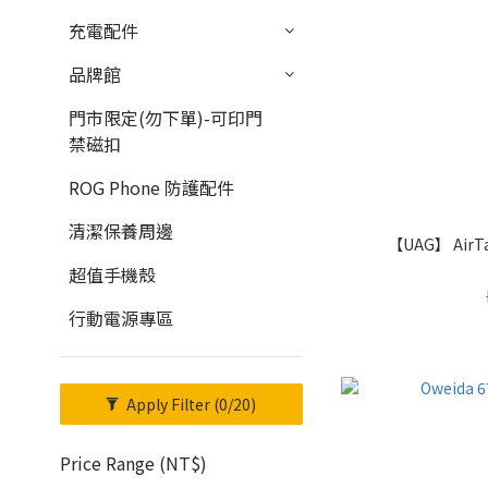
充電配件
品牌館
門市限定(勿下單)-可印門
禁磁扣
ROG Phone 防護配件
清潔保養周邊
【UAG】 Ai
超值手機殼
行動電源專區
Apply Filter
(0/20)
Price Range (NT$)