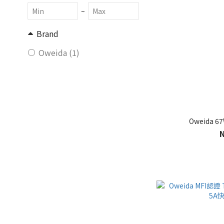
~
Brand
Oweida (1)
Oweida