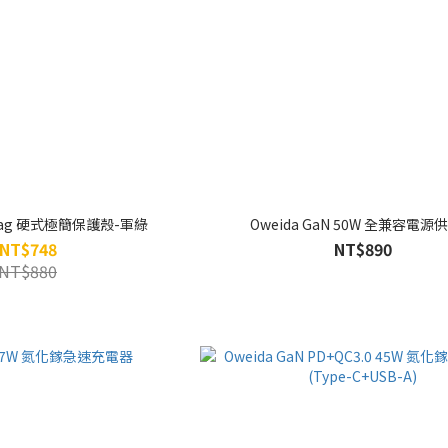
rTag 硬式極簡保護殼-軍綠
Oweida GaN 50W 全兼容電源
NT$748
NT$890
NT$880