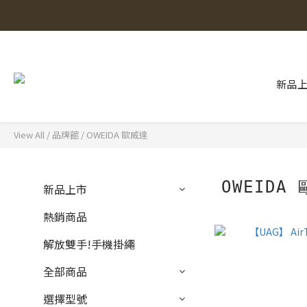
新品
View All
/
品牌館
/
OWEIDA 歐威達
OWEIDA
新品上市
熱銷商品
解放雙手!手機掛繩
全部商品
選擇型號