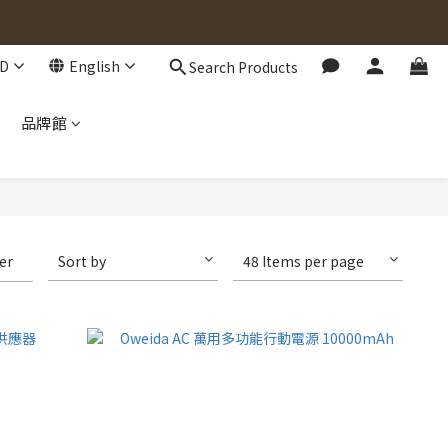
D
English
Search Products
品牌館
ter
Sort by
48 Items per page