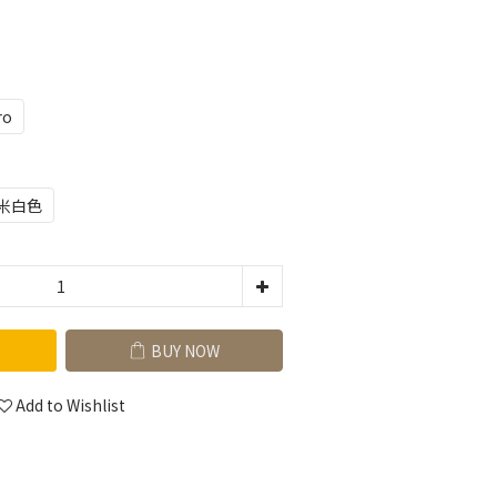
ro
米白色
BUY NOW
Add to Wishlist