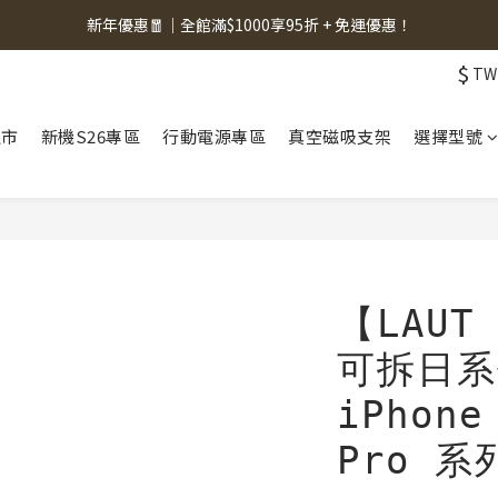
新年優惠🧧｜全館滿$1000享95折 + 免運優惠！
$
TW
上市
新機S26專區
行動電源專區
真空磁吸支架
選擇型號
【LAU
可拆日系
iPhone
Pro 系