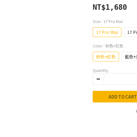
NT$1,680
Size
: 17 Pro Max
17 Pro Max
17 P
Color
: 粉色+紅色
粉色+紅色
藍色+
Quantity
ADD TO CART