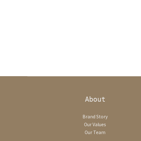
About
Brand Story
Our Values
Our Team