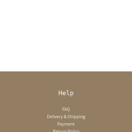
Help
FAQ
Delivery & Shipping
Payment
Return Policy