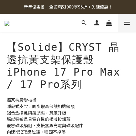
新年優惠🧧｜全館滿$1000享95折 + 免運優惠！
【Solide】CRYST 晶
透抗黃支架保護殼
iPhone 17 Pro Max
/ 17 Pro系列
獨家抗黃變技術︎
隱藏式支架，同步增高保護相機鏡頭︎
鋁合金按鍵與鏡頭框，質感升級︎
觸感靈敏且具電容性的相機按鈕蓋
兼容磁吸模組，支援無線充電與磁吸配件
內建N52頂級磁鐵，穩固不掉落