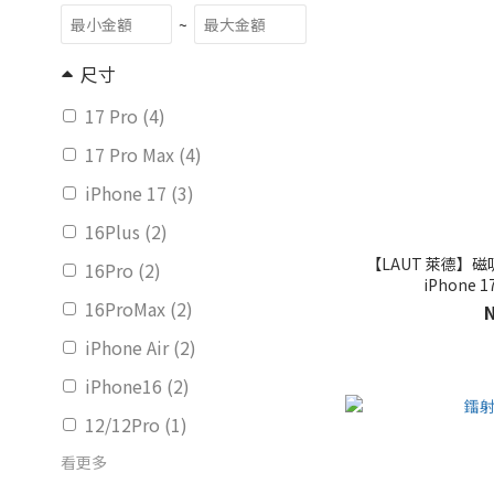
~
尺寸
17 Pro (4)
17 Pro Max (4)
iPhone 17 (3)
16Plus (2)
【LAUT 萊德】
16Pro (2)
iPhone 1
16ProMax (2)
iPhone Air (2)
iPhone16 (2)
12/12Pro (1)
看更多