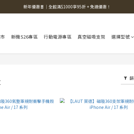
新年優惠🧧｜全館滿$1000享95折 + 免運優惠！
上市
新機S26專區
行動電源專區
真空磁吸支架
選擇型號
篩
殼