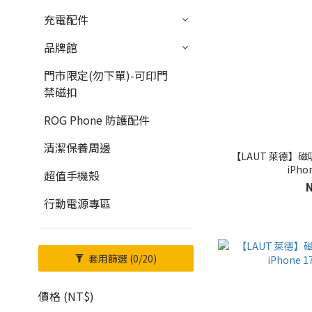
充電配件
品牌館
門市限定(勿下單)-可印門
禁磁扣
ROG Phone 防護配件
清潔保養周邊
【LAUT 萊德】
iPhon
超值手機殼
行動電源專區
套用篩選
(0/20)
價格 (NT$)