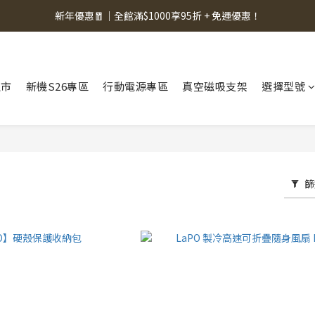
新年優惠🧧｜全館滿$1000享95折 + 免運優惠！
上市
新機S26專區
行動電源專區
真空磁吸支架
選擇型號
篩