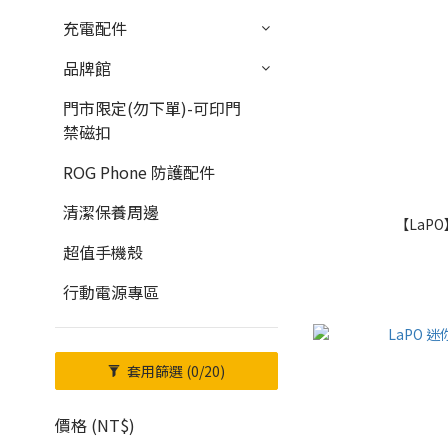
充電配件
品牌館
門市限定(勿下單)-可印門
禁磁扣
ROG Phone 防護配件
清潔保養周邊
【LaP
超值手機殼
行動電源專區
套用篩選
(0/20)
價格 (NT$)