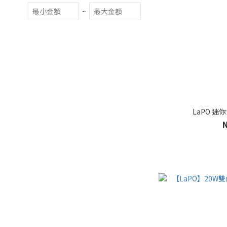
~
LaPO 迷